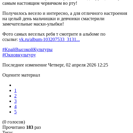
самым настоящим червячком во рту!
Получилось весело и интересно, а для отличного настроения
на целый день мальчишки и девчонки смастерили
замечательные маски-улыбки!
Фото самых веселых ребя т смотрите в альбоме по
ссылке:
vk.ru/album-103207533_3131...
#КрайВысокойКультуры
#Окновкультуру
Последнее изменение Четверг, 02 апреля 2026 12:25
Оцените материал
1
2
3
4
5
(0 голосов)
Прочитано
183
раз
Теги: