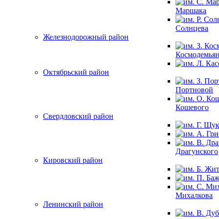
Маршака
Солнцева
Железнодорожный район
Космодемья
Октябрьский район
Портновой
Кошевого
Свердловский район
Драгунского
Кировский район
Михалкова
Ленинский район