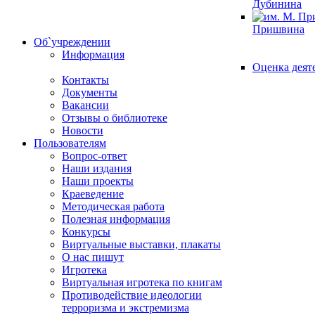
Дубинина
Пришвина
Об`учреждении
Информация
Оценка деят
Контакты
Документы
Вакансии
Отзывы о библиотеке
Новости
Пользователям
Вопрос-ответ
Наши издания
Наши проекты
Краеведение
Методическая работа
Полезная информация
Конкурсы
Виртуальные выставки, плакаты
О нас пишут
Игротека
Виртуальная игротека по книгам
Противодействие идеологии
терроризма и экстремизма