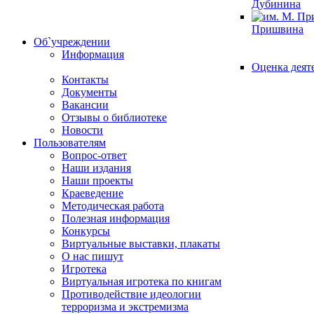
Дубинина
Пришвина
Об`учреждении
Информация
Оценка деят
Контакты
Документы
Вакансии
Отзывы о библиотеке
Новости
Пользователям
Вопрос-ответ
Наши издания
Наши проекты
Краеведение
Методическая работа
Полезная информация
Конкурсы
Виртуальные выставки, плакаты
О нас пишут
Игротека
Виртуальная игротека по книгам
Противодействие идеологии
терроризма и экстремизма