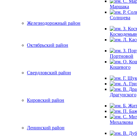
Маршака
Солнцева
Железнодорожный район
Космодемья
Октябрьский район
Портновой
Кошевого
Свердловский район
Драгунского
Кировский район
Михалкова
Ленинский район