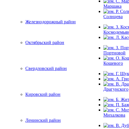
Маршака
Солнцева
Железнодорожный район
Космодемья
Октябрьский район
Портновой
Кошевого
Свердловский район
Драгунского
Кировский район
Михалкова
Ленинский район