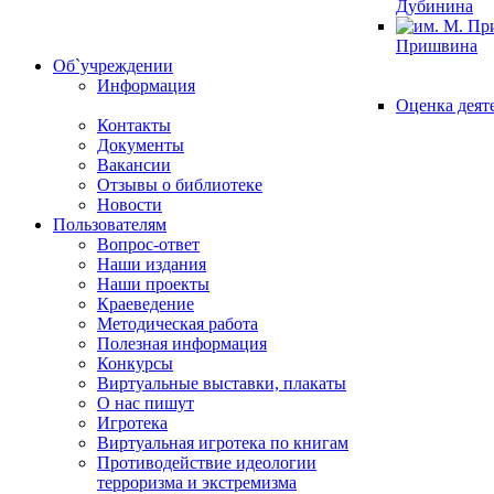
Дубинина
Пришвина
Об`учреждении
Информация
Оценка деят
Контакты
Документы
Вакансии
Отзывы о библиотеке
Новости
Пользователям
Вопрос-ответ
Наши издания
Наши проекты
Краеведение
Методическая работа
Полезная информация
Конкурсы
Виртуальные выставки, плакаты
О нас пишут
Игротека
Виртуальная игротека по книгам
Противодействие идеологии
терроризма и экстремизма