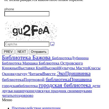
phone
PREV
NEXT
Отправить
Библиотека Бажова
БиблиотекаДубинина
Библиотека Островского
Библиотека Маршака
МастерКлассы
КнижныеВыставки
КрайВысокойКультуры
ЭкоПришвинка
ЧитаемВместе
Окновкультуру
библиотекаПришвина
библиотекаПортновой
городская библиотека
дети
городскаябиблиотека
друзья
наширукинедляскуки
праздник
своимируками
читатьэтоздоврово
Меню
Противодействие коррупции