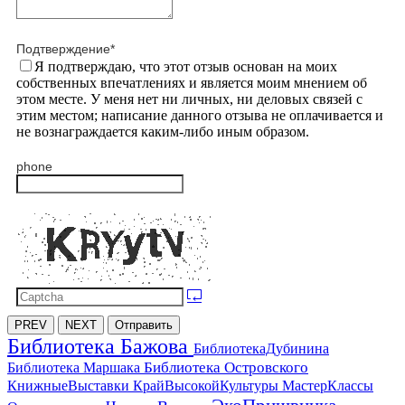
Подтверждение
*
Я подтверждаю, что этот отзыв основан на моих
собственных впечатлениях и является моим мнением об
этом месте. У меня нет ни личных, ни деловых связей с
этим местом; написание данного отзыва не оплачивается и
не вознаграждается каким-либо иным образом.
phone
PREV
NEXT
Отправить
Библиотека Бажова
БиблиотекаДубинина
Библиотека Островского
Библиотека Маршака
МастерКлассы
КнижныеВыставки
КрайВысокойКультуры