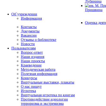
Дубинина
Пришвина
Об`учреждении
Информация
Оценка деят
Контакты
Документы
Вакансии
Отзывы о библиотеке
Новости
Пользователям
Вопрос-ответ
Наши издания
Наши проекты
Краеведение
Методическая работа
Полезная информация
Конкурсы
Виртуальные выставки, плакаты
О нас пишут
Игротека
Виртуальная игротека по книгам
Противодействие идеологии
терроризма и экстремизма