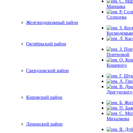
Маршака
Солнцева
Железнодорожный район
Космодемья
Октябрьский район
Портновой
Кошевого
Свердловский район
Драгунского
Кировский район
Михалкова
Ленинский район