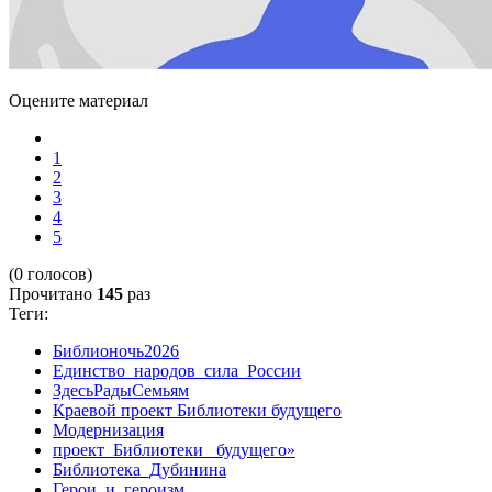
Оцените материал
1
2
3
4
5
(0 голосов)
Прочитано
145
раз
Теги:
Библионочь2026
Единство_народов_сила_России
ЗдесьРадыСемьям
Краевой проект Библиотеки будущего
Модернизация
проект_Библиотеки_ будущего»
Библиотека_Дубинина
Герои_и_героизм