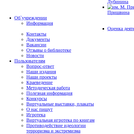
Дубинина
Пришвина
Об`учреждении
Информация
Оценка деят
Контакты
Документы
Вакансии
Отзывы о библиотеке
Новости
Пользователям
Вопрос-ответ
Наши издания
Наши проекты
Краеведение
Методическая работа
Полезная информация
Конкурсы
Виртуальные выставки, плакаты
О нас пишут
Игротека
Виртуальная игротека по книгам
Противодействие идеологии
терроризма и экстремизма