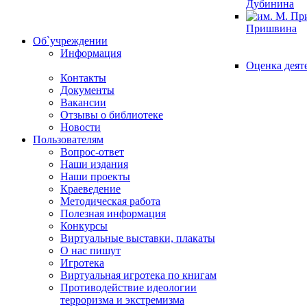
Дубинина
Пришвина
Об`учреждении
Информация
Оценка деят
Контакты
Документы
Вакансии
Отзывы о библиотеке
Новости
Пользователям
Вопрос-ответ
Наши издания
Наши проекты
Краеведение
Методическая работа
Полезная информация
Конкурсы
Виртуальные выставки, плакаты
О нас пишут
Игротека
Виртуальная игротека по книгам
Противодействие идеологии
терроризма и экстремизма