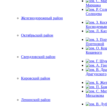
Маршака
Солнцева
Железнодорожный район
Космодемья
Октябрьский район
Портновой
Кошевого
Свердловский район
Драгунского
Кировский район
Михалкова
Ленинский район