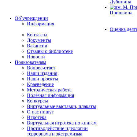
Дубинина
Пришвина
Об`учреждении
Информация
Оценка деят
Контакты
Документы
Вакансии
Отзывы о библиотеке
Новости
Пользователям
Вопрос-ответ
Наши издания
Наши проекты
Краеведение
Методическая работа
Полезная информация
Конкурсы
Виртуальные выставки, плакаты
О нас пишут
Игротека
Виртуальная игротека по книгам
Противодействие идеологии
терроризма и экстремизма