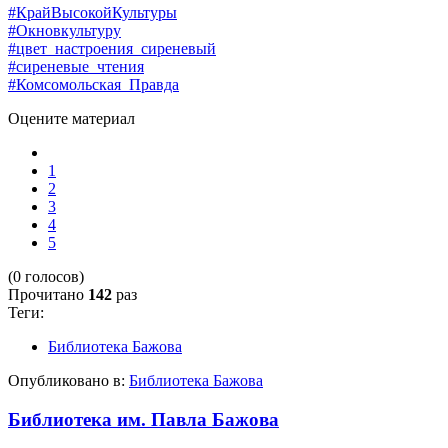
#КрайВысокойКультуры
#Окновкультуру
#цвет_настроения_сиреневый
#сиреневые_чтения
#Комсомольская_Правда
Оцените материал
1
2
3
4
5
(0 голосов)
Прочитано
142
раз
Теги:
Библиотека Бажова
Опубликовано в:
Библиотека Бажова
Библиотека им. Павла Бажова