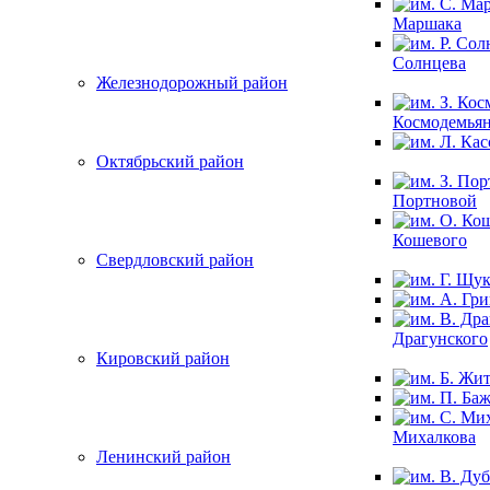
Маршака
Солнцева
Железнодорожный район
Космодемья
Октябрьский район
Портновой
Кошевого
Свердловский район
Драгунского
Кировский район
Михалкова
Ленинский район