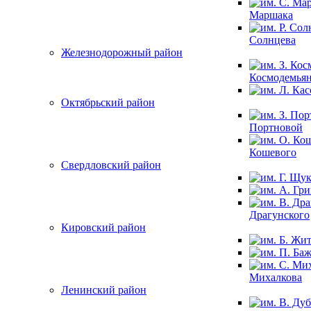
Маршака
Солнцева
Железнодорожный район
Космодемья
Октябрьский район
Портновой
Кошевого
Свердловский район
Драгунского
Кировский район
Михалкова
Ленинский район