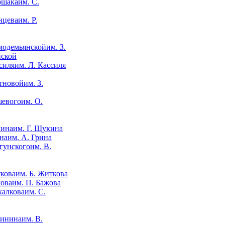
им. С.
им. Р.
им. З.
нской
им. Л. Кассиля
им. З.
им. О.
им. Г. Щукина
им. А. Грина
им. В.
им. Б. Житкова
им. П. Бажова
им. С.
им. В.