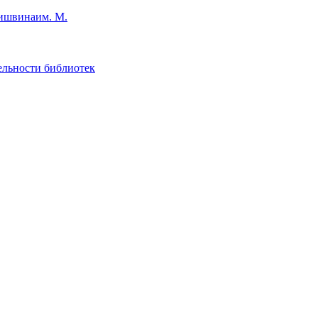
им. М.
ельности библиотек