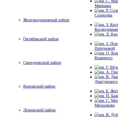
Маршака
Солнцева
Железнодорожный район
Космодемья
Октябрьский район
Портновой
Кошевого
Свердловский район
Драгунского
Кировский район
Михалкова
Ленинский район