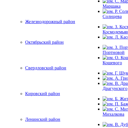
Маршака
Солнцева
Железнодорожный район
Космодемья
Октябрьский район
Портновой
Кошевого
Свердловский район
Драгунского
Кировский район
Михалкова
Ленинский район