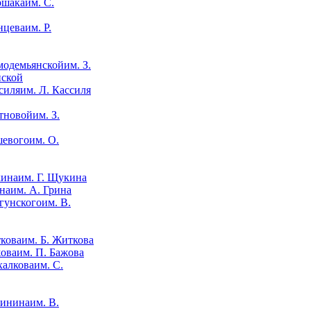
им. С.
им. Р.
им. З.
нской
им. Л. Кассиля
им. З.
им. О.
им. Г. Щукина
им. А. Грина
им. В.
им. Б. Житкова
им. П. Бажова
им. С.
им. В.