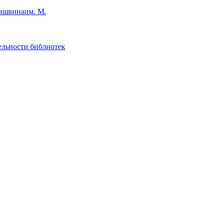
им. М.
ельности библиотек