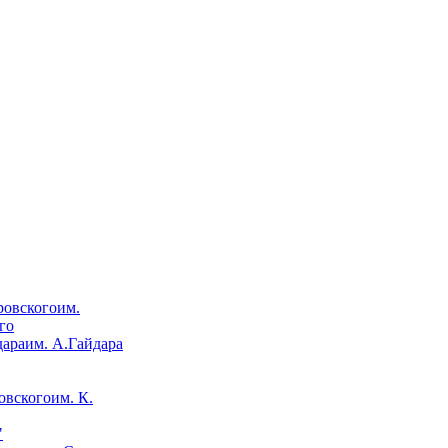
им.
го
им. А.Гайдара
им. К.
"