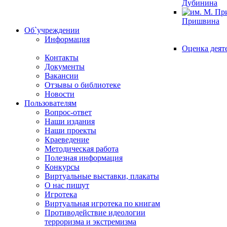
Дубинина
Пришвина
Об`учреждении
Информация
Оценка деят
Контакты
Документы
Вакансии
Отзывы о библиотеке
Новости
Пользователям
Вопрос-ответ
Наши издания
Наши проекты
Краеведение
Методическая работа
Полезная информация
Конкурсы
Виртуальные выставки, плакаты
О нас пишут
Игротека
Виртуальная игротека по книгам
Противодействие идеологии
терроризма и экстремизма