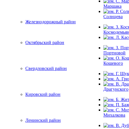
Маршака
Солнцева
Железнодорожный район
Космодемья
Октябрьский район
Портновой
Кошевого
Свердловский район
Драгунского
Кировский район
Михалкова
Ленинский район