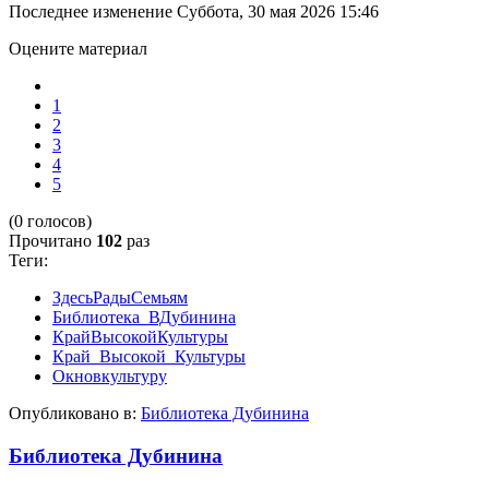
Последнее изменение Суббота, 30 мая 2026 15:46
Оцените материал
1
2
3
4
5
(0 голосов)
Прочитано
102
раз
Теги:
ЗдесьРадыСемьям
Библиотека_ВДубинина
КрайВысокойКультуры
Край_Высокой_Культуры
Окновкультуру
Опубликовано в:
Библиотека Дубинина
Библиотека Дубинина