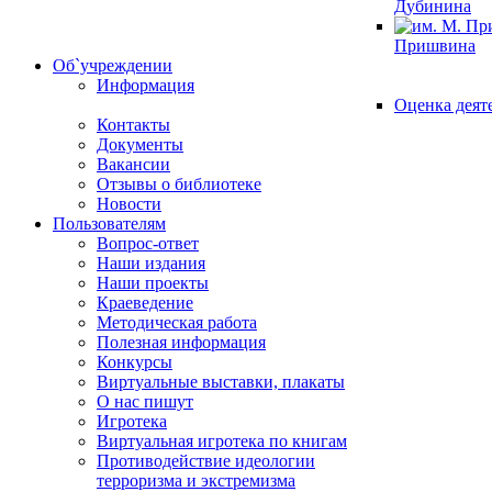
Дубинина
Пришвина
Об`учреждении
Информация
Оценка деят
Контакты
Документы
Вакансии
Отзывы о библиотеке
Новости
Пользователям
Вопрос-ответ
Наши издания
Наши проекты
Краеведение
Методическая работа
Полезная информация
Конкурсы
Виртуальные выставки, плакаты
О нас пишут
Игротека
Виртуальная игротека по книгам
Противодействие идеологии
терроризма и экстремизма