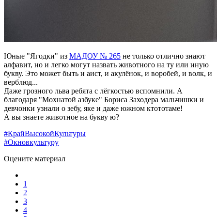
Юные "Ягодки" из
МАДОУ № 265
не только отлично знают
алфавит, но и легко могут назвать животного на ту или иную
букву. Это может быть и аист, и акулёнок, и воробей, и волк, и
верблюд...
Даже грозного льва ребята с лёгкостью вспомнили. А
благодаря "Мохнатой азбуке" Бориса Заходера мальчишки и
девчонки узнали о зебу, яке и даже южном ктототаме!
А вы знаете животное на букву ю?
#КрайВысокойКультуры
#Окновкультуру
Оцените материал
1
2
3
4