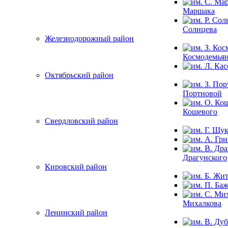
Маршака
Солнцева
Железнодорожный район
Космодемья
Октябрьский район
Портновой
Кошевого
Свердловский район
Драгунского
Кировский район
Михалкова
Ленинский район