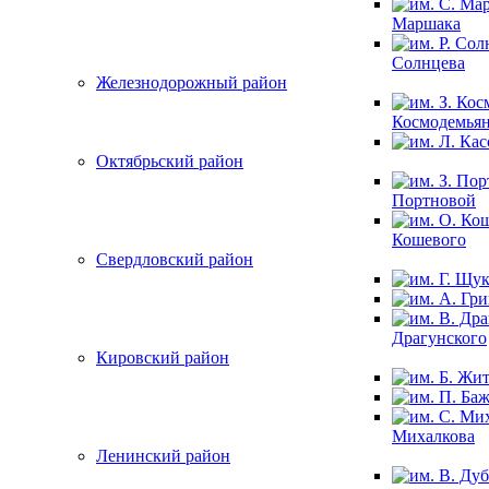
Маршака
Солнцева
Железнодорожный район
Космодемья
Октябрьский район
Портновой
Кошевого
Свердловский район
Драгунского
Кировский район
Михалкова
Ленинский район