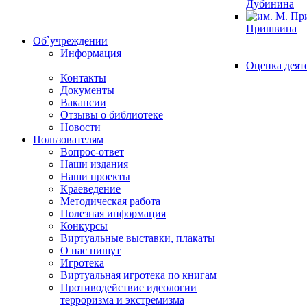
Дубинина
Пришвина
Об`учреждении
Информация
Оценка деят
Контакты
Документы
Вакансии
Отзывы о библиотеке
Новости
Пользователям
Вопрос-ответ
Наши издания
Наши проекты
Краеведение
Методическая работа
Полезная информация
Конкурсы
Виртуальные выставки, плакаты
О нас пишут
Игротека
Виртуальная игротека по книгам
Противодействие идеологии
терроризма и экстремизма