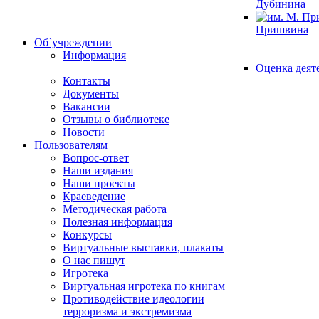
Дубинина
Пришвина
Об`учреждении
Информация
Оценка деят
Контакты
Документы
Вакансии
Отзывы о библиотеке
Новости
Пользователям
Вопрос-ответ
Наши издания
Наши проекты
Краеведение
Методическая работа
Полезная информация
Конкурсы
Виртуальные выставки, плакаты
О нас пишут
Игротека
Виртуальная игротека по книгам
Противодействие идеологии
терроризма и экстремизма