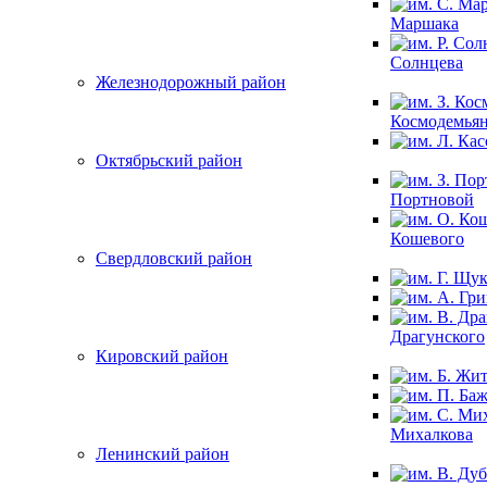
Маршака
Солнцева
Железнодорожный район
Космодемья
Октябрьский район
Портновой
Кошевого
Свердловский район
Драгунского
Кировский район
Михалкова
Ленинский район