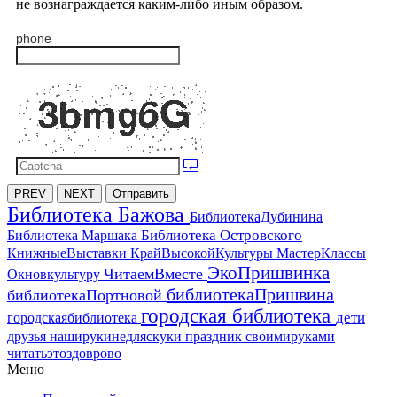
не вознаграждается каким-либо иным образом.
phone
PREV
NEXT
Отправить
Библиотека Бажова
БиблиотекаДубинина
Библиотека Островского
Библиотека Маршака
МастерКлассы
КнижныеВыставки
КрайВысокойКультуры
ЭкоПришвинка
ЧитаемВместе
Окновкультуру
библиотекаПришвина
библиотекаПортновой
городская библиотека
дети
городскаябиблиотека
друзья
наширукинедляскуки
праздник
своимируками
читатьэтоздоврово
Меню