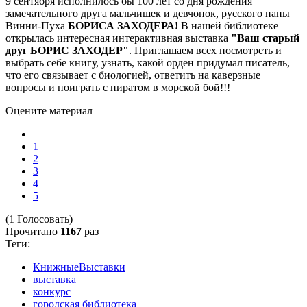
9 сентября исполнилось бы 100 лет со дня рождения
замечательного друга мальчишек и девчонок, русского папы
Винни-Пуха
БОРИСА ЗАХОДЕРА!
В нашей библиотеке
открылась интересная интерактивная выставка
"Ваш старый
друг БОРИС ЗАХОДЕР"
. Приглашаем всех посмотреть и
выбрать себе книгу, узнать, какой орден придумал писатель,
что его связывает с биологией, ответить на каверзные
вопросы и поиграть с пиратом в морской бой!!!
Оцените материал
1
2
3
4
5
(1 Голосовать)
Прочитано
1167
раз
Теги:
КнижныеВыставки
выставка
конкурс
городская библиотека