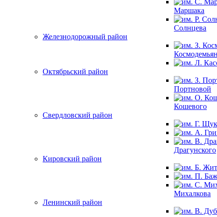
Маршака
Солнцева
Железнодорожный район
Космодемья
Октябрьский район
Портновой
Кошевого
Свердловский район
Драгунского
Кировский район
Михалкова
Ленинский район