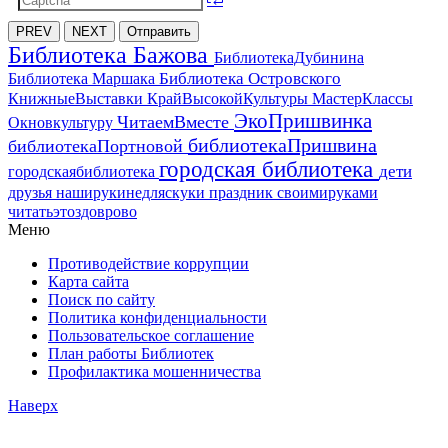
PREV
NEXT
Отправить
Библиотека Бажова
БиблиотекаДубинина
Библиотека Островского
Библиотека Маршака
МастерКлассы
КнижныеВыставки
КрайВысокойКультуры
ЭкоПришвинка
ЧитаемВместе
Окновкультуру
библиотекаПришвина
библиотекаПортновой
городская библиотека
дети
городскаябиблиотека
друзья
наширукинедляскуки
праздник
своимируками
читатьэтоздоврово
Меню
Противодействие коррупции
Карта сайта
Поиск по сайту
Политика конфиденциальности
Пользовательское соглашение
План работы Библиотек
Профилактика мошенничества
Наверх