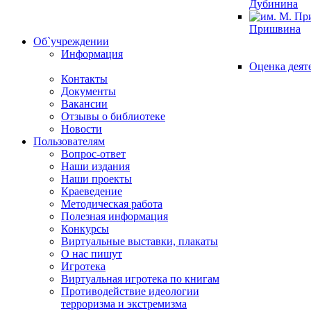
Дубинина
Пришвина
Об`учреждении
Информация
Оценка деят
Контакты
Документы
Вакансии
Отзывы о библиотеке
Новости
Пользователям
Вопрос-ответ
Наши издания
Наши проекты
Краеведение
Методическая работа
Полезная информация
Конкурсы
Виртуальные выставки, плакаты
О нас пишут
Игротека
Виртуальная игротека по книгам
Противодействие идеологии
терроризма и экстремизма