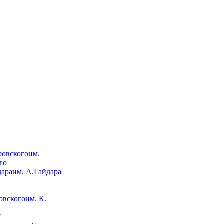
им.
го
им. А.Гайдара
им. К.
"