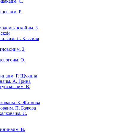
им. С.
им. Р.
им. З.
нской
им. Л. Кассиля
им. З.
им. О.
им. Г. Щукина
им. А. Грина
им. В.
им. Б. Житкова
им. П. Бажова
им. С.
им. В.