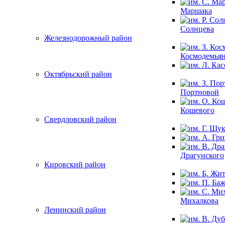
Маршака
Солнцева
Железнодорожный район
Космодемья
Октябрьский район
Портновой
Кошевого
Свердловский район
Драгунского
Кировский район
Михалкова
Ленинский район