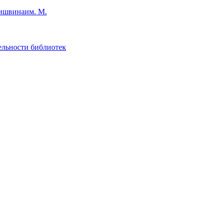
им. М.
ельности библиотек