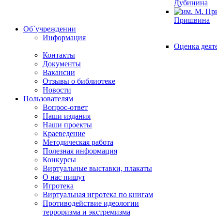
Дубинина
Пришвина
Об`учреждении
Информация
Оценка деят
Контакты
Документы
Вакансии
Отзывы о библиотеке
Новости
Пользователям
Вопрос-ответ
Наши издания
Наши проекты
Краеведение
Методическая работа
Полезная информация
Конкурсы
Виртуальные выставки, плакаты
О нас пишут
Игротека
Виртуальная игротека по книгам
Противодействие идеологии
терроризма и экстремизма