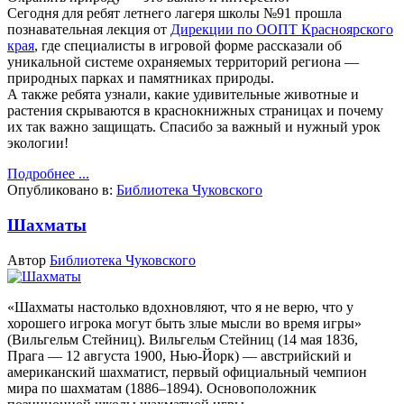
Сегодня для ребят летнего лагеря школы №91 прошла
познавательная лекция от
Дирекции по ООПТ Красноярского
края
, где специалисты в игровой форме рассказали об
уникальной системе охраняемых территорий региона —
природных парках и памятниках природы.
А также ребята узнали, какие удивительные животные и
растения скрываются в краснокнижных страницах и почему
их так важно защищать.
Спасибо за важный и нужный урок
экологии!
Подробнее ...
Опубликовано в:
Библиотека Чуковского
Шахматы
Автор
Библиотека Чуковского
«Шахматы настолько вдохновляют, что я не верю, что у
хорошего игрока могут быть злые мысли во время игры»
(Вильгельм Стейниц).
Вильгельм Стейниц (14 мая 1836,
Прага — 12 августа 1900, Нью-Йорк) — австрийский и
американский шахматист, первый официальный чемпион
мира по шахматам (1886–1894). Основоположник