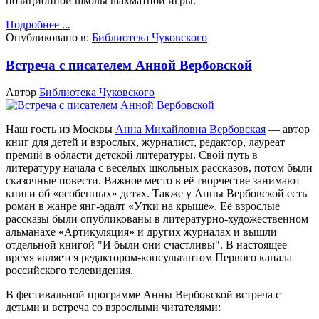
позиционной школы шахматной игры.
Подробнее ...
Опубликовано в:
Библиотека Чуковского
Встреча с писателем Анной Вербовской
Автор
Библиотека Чуковского
Наш гость из Москвы
Анна Михайловна Вербовская
— автор
книг для детей и взрослых, журналист, редактор, лауреат
премий в области детской литературы.
Свой путь в
литературу начала с веселых школьных рассказов, потом были
сказочные повести. Важное место в её творчестве занимают
книги об «особенных» детях. Также у Анны Вербовской есть
роман в жанре янг-эдалт «Утки на крыше». Её взрослые
рассказы были опубликованы в литературно-художественном
альманахе «Артикуляция» и других журналах и вышли
отдельной книгой "И были они счастливы". В настоящее
время является редактором-консультантом Первого канала
российского телевидения.
В фестивальной программе Анны Вербовской встреча с
детьми и встреча со взрослыми читателями: