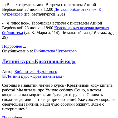
- «Вверх тормашками».
Встреча с писателем Анной
Вербовской
27 июня в 12:00
Детская библиотека им. К.
Чуковского
(пр. Металлургов, 20а)
- «Я плюс все».
Творческая встреча с писателем Анной
Вербовской
28 июня в 18:00
Красноярская краевая научная
библиотека
(ул. К. Маркса, 114). Читальный зал (2-й этаж, ауд.
29)
Подробнее ...
Опубликовано в:
Библиотека Чуковского
Летний курс «Креативный код»
Автор
Библиотека Чуковского
Сегодня на занятии летнего курса «Креативный код» кипела
работа! Мы читали про Умную собачку Соню, а потом
колдовали над мордочками будущих игрушек. Сшивать
сложные детали — то еще приключение!
Уже совсем скоро, на
следующем занятии, наши чудо-собачки оживут. Ждём с
нетерпением!
Подробнее ...