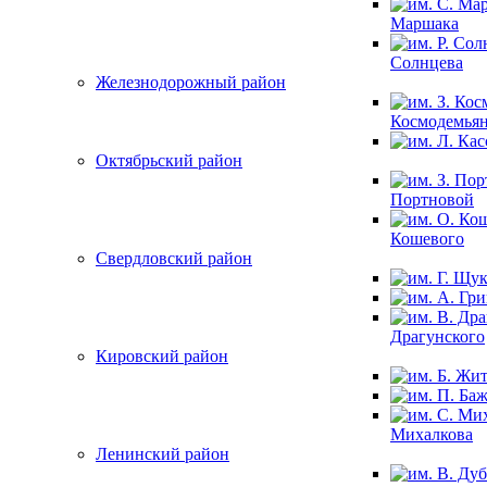
Маршака
Солнцева
Железнодорожный район
Космодемья
Октябрьский район
Портновой
Кошевого
Свердловский район
Драгунского
Кировский район
Михалкова
Ленинский район