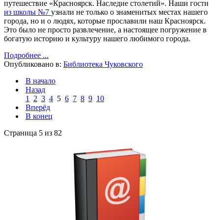
путешествие «Красноярск. Наследие столетий».
Наши гости
из школы №7
узнали не только о знаменитых местах нашего
города, но и о людях, которые прославили наш Красноярск.
Это было не просто развлечение, а настоящее погружение в
богатую историю и культуру нашего любимого города.
Подробнее ...
Опубликовано в:
Библиотека Чуковского
В начало
Назад
1
2
3
4
5
6
7
8
9
10
Вперёд
В конец
Страница 5 из 82