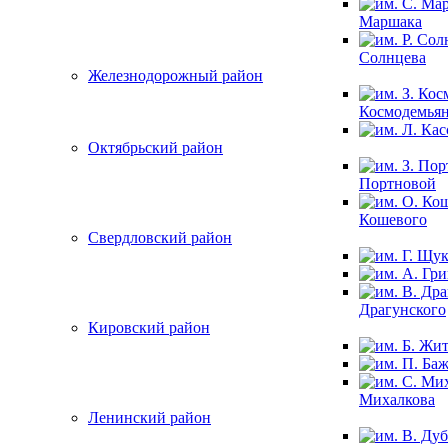
Маршака
Солнцева
Железнодорожный район
Космодемья
Октябрьский район
Портновой
Кошевого
Свердловский район
Драгунского
Кировский район
Михалкова
Ленинский район