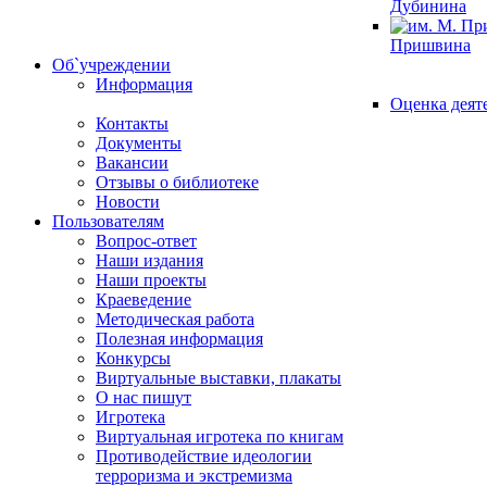
Дубинина
Пришвина
Об`учреждении
Информация
Оценка деят
Контакты
Документы
Вакансии
Отзывы о библиотеке
Новости
Пользователям
Вопрос-ответ
Наши издания
Наши проекты
Краеведение
Методическая работа
Полезная информация
Конкурсы
Виртуальные выставки, плакаты
О нас пишут
Игротека
Виртуальная игротека по книгам
Противодействие идеологии
терроризма и экстремизма