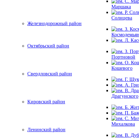
Маршака
Солнцева
Железнодорожный район
Космодемья
Октябрьский район
Портновой
Кошевого
Свердловский район
Драгунского
Кировский район
Михалкова
Ленинский район