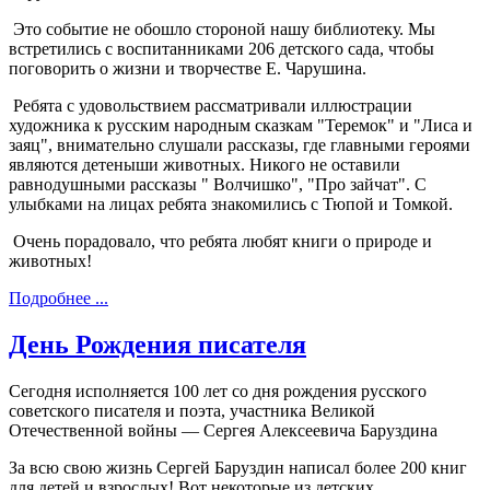
Это событие не обошло стороной нашу библиотеку. Мы
встретились с воспитанниками 206 детского сада, чтобы
поговорить о жизни и творчестве Е. Чарушина.
Ребята с удовольствием рассматривали иллюстрации
художника к русским народным сказкам "Теремок" и "Лиса и
заяц", внимательно слушали рассказы, где главными героями
являются детеныши животных. Никого не оставили
равнодушными рассказы " Волчишко", "Про зайчат". С
улыбками на лицах ребята знакомились с Тюпой и Томкой.
Очень порадовало, что ребята любят книги о природе и
животных!
Подробнее ...
День Рождения писателя
Сегодня исполняется 100 лет со дня рождения русского
советского писателя и поэта, участника Великой
Отечественной войны — Сергея Алексеевича Баруздина
За всю свою жизнь Сергей Баруздин написал более 200 книг
для детей и взрослых!
Вот некоторые из детских