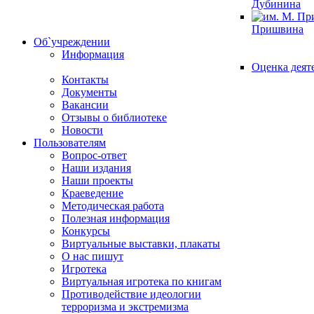
Дубинина
Пришвина
Об`учреждении
Информация
Оценка деят
Контакты
Документы
Вакансии
Отзывы о библиотеке
Новости
Пользователям
Вопрос-ответ
Наши издания
Наши проекты
Краеведение
Методическая работа
Полезная информация
Конкурсы
Виртуальные выставки, плакаты
О нас пишут
Игротека
Виртуальная игротека по книгам
Противодействие идеологии
терроризма и экстремизма