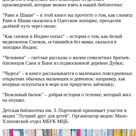
произведений, которые можно взять в нашей библиотеке:
"Рави и Шаши" – в этой книге вы прочтете о том, как слонята
Рави и Шаши оказались в Одесском зоопарке, преодолев
далёкий путь через океан;
"Как снежок в Индию попал" – история о том, как белый
медвежонок Снежок, оставшийся без мамы, оказался в
зоопарке Индии;
"Человеки" – светлые рассказы о жизни семилетних братьев-
близнецов Сани и Вани из подмосковной деревни Дубки;
"
Чудеса" – в книге рассказывается о маленьких повседневных
открытиях обычных мальчишек и девчонок: например, как
впервые искупаться в море или приручить зайчишку;
"Вежливый бычок" – добрая история о теленке, который жил
на опушке.
Детская библиотека им. З. Портновой принимает участие в
акции "Лучший друг для детей". Организатор акции: Мало-
Хлоповский отдел МБУК МЦБ.