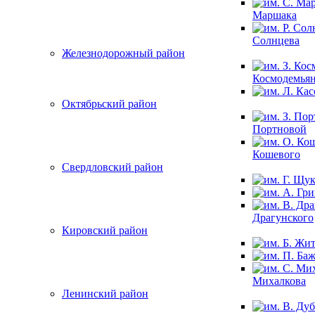
Маршака
Солнцева
Железнодорожный район
Космодемья
Октябрьский район
Портновой
Кошевого
Свердловский район
Драгунского
Кировский район
Михалкова
Ленинский район