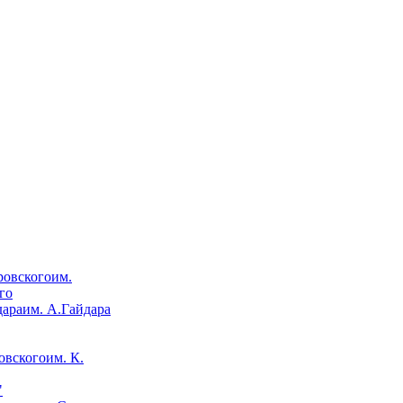
им.
го
им. А.Гайдара
им. К.
"