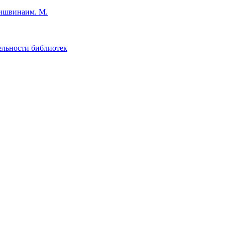
им. М.
ельности библиотек