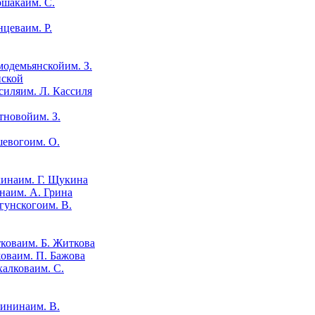
им. С.
им. Р.
им. З.
нской
им. Л. Кассиля
им. З.
им. О.
им. Г. Щукина
им. А. Грина
им. В.
им. Б. Житкова
им. П. Бажова
им. С.
им. В.