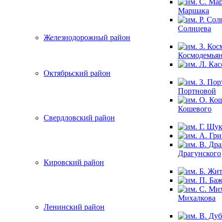
Маршака
Солнцева
Железнодорожный район
Космодемья
Октябрьский район
Портновой
Кошевого
Свердловский район
Драгунского
Кировский район
Михалкова
Ленинский район