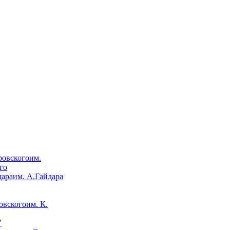
им.
го
им. А.Гайдара
им. К.
"