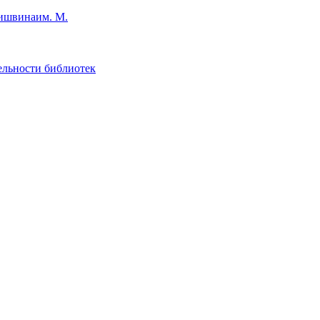
им. М.
ельности библиотек