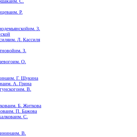
им. С.
им. Р.
им. З.
нской
им. Л. Кассиля
им. З.
им. О.
им. Г. Щукина
им. А. Грина
им. В.
им. Б. Житкова
им. П. Бажова
им. С.
им. В.