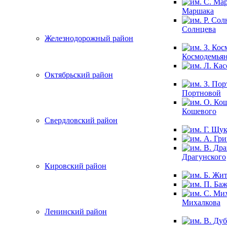
Маршака
Солнцева
Железнодорожный район
Космодемья
Октябрьский район
Портновой
Кошевого
Свердловский район
Драгунского
Кировский район
Михалкова
Ленинский район