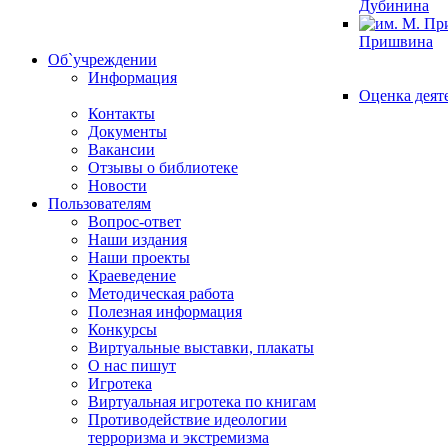
Дубинина
Пришвина
Об`учреждении
Информация
Оценка деят
Контакты
Документы
Вакансии
Отзывы о библиотеке
Новости
Пользователям
Вопрос-ответ
Наши издания
Наши проекты
Краеведение
Методическая работа
Полезная информация
Конкурсы
Виртуальные выставки, плакаты
О нас пишут
Игротека
Виртуальная игротека по книгам
Противодействие идеологии
терроризма и экстремизма