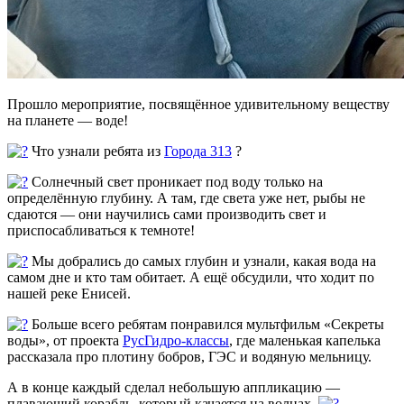
Прошло мероприятие, посвящённое удивительному веществу
на планете — воде!
Что узнали ребята из
Города 313
?
Солнечный свет проникает под воду только на
определённую глубину. А там, где света уже нет, рыбы не
сдаются — они научились сами производить свет и
приспосабливаться к темноте!
Мы добрались до самых глубин и узнали, какая вода на
самом дне и кто там обитает. А ещё обсудили, что ходит по
нашей реке Енисей.
Больше всего ребятам понравился мультфильм «Секреты
воды», от проекта
РусГидро-классы
, где маленькая капелька
рассказала про плотину бобров, ГЭС и водяную мельницу.
А в конце каждый сделал небольшую аппликацию —
плавающий корабль, который качается на волнах.