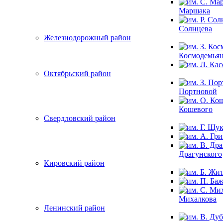
Маршака
Солнцева
Железнодорожный район
Космодемья
Октябрьский район
Портновой
Кошевого
Свердловский район
Драгунского
Кировский район
Михалкова
Ленинский район