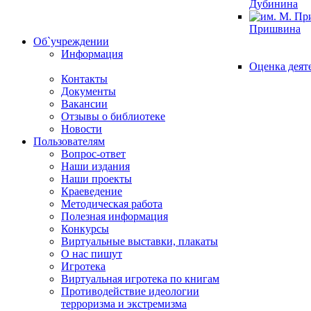
Дубинина
Пришвина
Об`учреждении
Информация
Оценка деят
Контакты
Документы
Вакансии
Отзывы о библиотеке
Новости
Пользователям
Вопрос-ответ
Наши издания
Наши проекты
Краеведение
Методическая работа
Полезная информация
Конкурсы
Виртуальные выставки, плакаты
О нас пишут
Игротека
Виртуальная игротека по книгам
Противодействие идеологии
терроризма и экстремизма