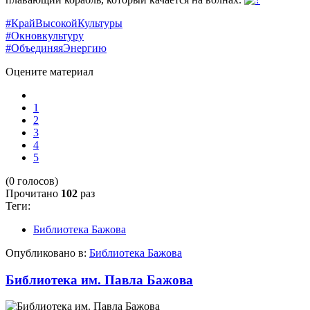
#КрайВысокойКультуры
#Окновкультуру
#ОбъединяяЭнергию
Оцените материал
1
2
3
4
5
(0 голосов)
Прочитано
102
раз
Теги:
Библиотека Бажова
Опубликовано в:
Библиотека Бажова
Библиотека им. Павла Бажова