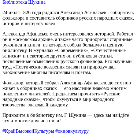
Библиотека Щукина
24 июля 1826 года родился Александр Афанасьев - собиратель
фольклора и составитель сборников русских народных сказок,
историк и литературовед.
Александр Афанасьев очень интересовался историей. Работал
он в московском архиве, а также часто приобретал старинные
рукописи и книги, из которых собрал большую и ценную
библиотеку. В журналах «Современник», «Отечественные
записки» и некоторых других он публиковал статьи,
посвященные осмыслению русского фольклора. Его научный
труд «Поэтические воззрения славян на природу» дал
вдохновение многим писателям и поэтам.
Фольклор, который собрал Александр Афанасьев, до сих пор
живёт в сборниках сказок — его наследие знакомо многим
поколениям читателей. Предлагаем прочитать «Русские
народные сказки», чтобы окунуться в мир народного
творчества, знакомый каждому.
Приходите в библиотеку им. Г. Щукина — здесь вы найдёте
эту и многие другие книги!
#КрайВысокойКультуры
#окновкультуру