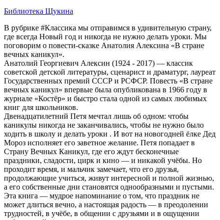
Библиотека Щукина
В рубрике #Классика мы отправимся в удивительную страну,
где всегда Новый год и никогда не нужно делать уроки. Мы
поговорим о повести-сказке Анатолия Алексина «В стране
вечных каникул».
Анатолий Георгиевич Алексин (1924 - 2017) — классик
советской детской литературы, сценарист и драматург, лауреат
Государственных премий СССР и РСФСР. Повесть «В стране
вечных каникул» впервые была опубликована в 1966 году в
журнале «Костёр» и быстро стала одной из самых любимых
книг для школьников.
Двенадцатилетний Петя мечтал лишь об одном: чтобы
каникулы никогда не заканчивались, чтобы не нужно было
ходить в школу и делать уроки . И вот на новогодней ёлке Дед
Мороз исполняет его заветное желание. Петя попадает в
Страну Вечных Каникул, где его ждут бесконечные
праздники, сладости, цирк и кино — и никакой учёбы. Но
проходит время, и мальчик замечает, что его друзья,
продолжающие учиться, живут интересной и полной жизнью,
а его собственные дни становятся однообразными и пустыми.
Эта книга — мудрое напоминание о том, что праздник не
может длиться вечно, а настоящая радость — в преодолении
трудностей, в учёбе, в общении с друзьями и в ощущении