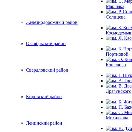
Маршака
Солнцева
Железнодорожный район
Космодемья
Октябрьский район
Портновой
Кошевого
Свердловский район
Драгунского
Кировский район
Михалкова
Ленинский район