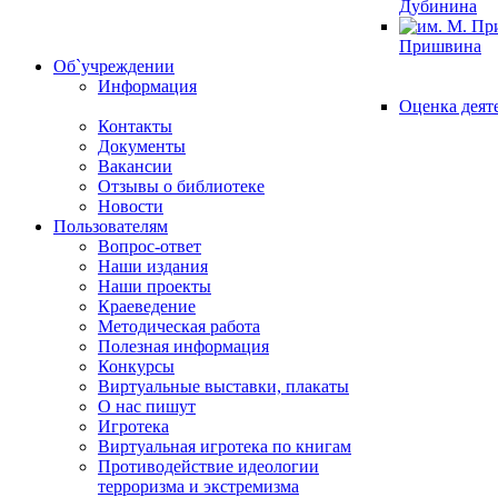
Дубинина
Пришвина
Об`учреждении
Информация
Оценка деят
Контакты
Документы
Вакансии
Отзывы о библиотеке
Новости
Пользователям
Вопрос-ответ
Наши издания
Наши проекты
Краеведение
Методическая работа
Полезная информация
Конкурсы
Виртуальные выставки, плакаты
О нас пишут
Игротека
Виртуальная игротека по книгам
Противодействие идеологии
терроризма и экстремизма