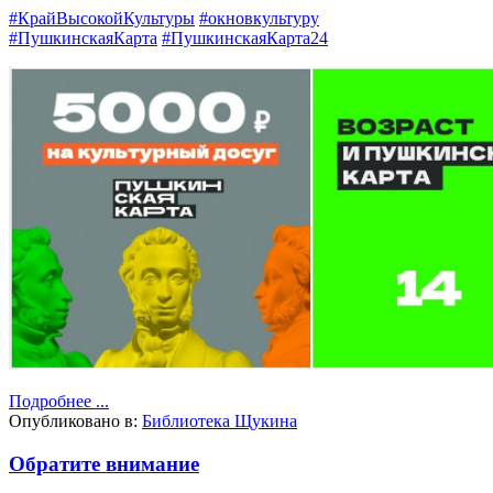
#КрайВысокойКультуры
#окновкультуру
#ПушкинскаяКарта
#ПушкинскаяКарта24
Подробнее ...
Опубликовано в:
Библиотека Щукина
Обратите внимание