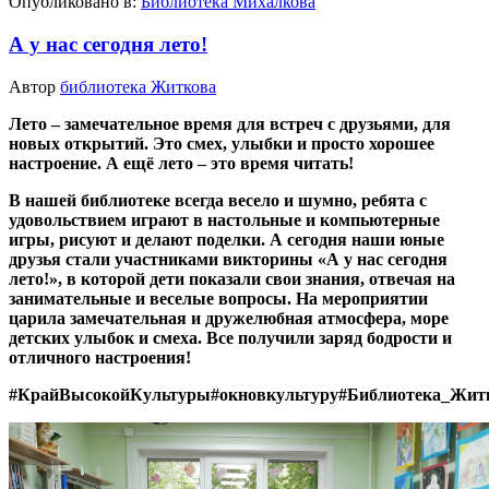
Опубликовано в:
Библиотека Михалкова
А у нас сегодня лето!
Автор
библиотека Житкова
Лето – замечательное время для встреч с друзьями, для
новых открытий. Это смех, улыбки и просто хорошее
настроение. А ещё лето – это время читать!
В нашей библиотеке всегда весело и шумно, ребята с
удовольствием играют в настольные и компьютерные
игры, рисуют и делают поделки. А сегодня наши юные
друзья стали участниками викторины «А у нас сегодня
лето!», в которой дети показали свои знания, отвечая на
занимательные и веселые вопросы. На мероприятии
царила замечательная и дружелюбная атмосфера, море
детских улыбок и смеха. Все получили заряд бодрости и
отличного настроения!
#КрайВысокойКультуры
#окновкультуру
#Библиотека_Жит