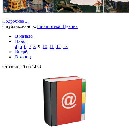
Подробнее ...
Опубликовано в:
Библиотека Щукина
В начало
Назад
4
5
6
7
8
9
10
11
12
13
Вперёд
В конец
Страница 9 из 1438