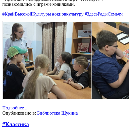
познакомились с играми-ходилками.
#КрайВысокойКультуры
#окновкультуру
#ЗдесьРадыСемьям
Подробнее ...
Опубликовано в:
Библиотека Щукина
#Классика