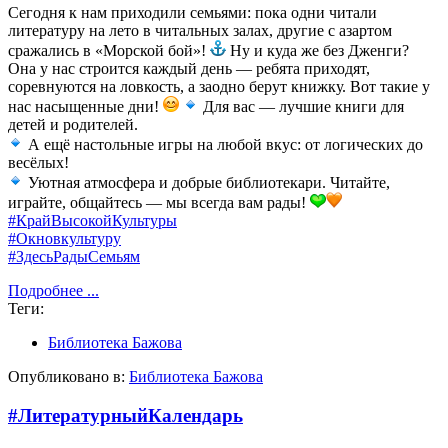
Сегодня к нам приходили семьями: пока одни читали
литературу на лето в читальных залах, другие с азартом
сражались в «Морской бой»!
Ну и куда же без Дженги?
Она у нас строится каждый день — ребята приходят,
соревнуются на ловкость, а заодно берут книжку. Вот такие у
нас насыщенные дни!
Для вас — лучшие книги для
детей и родителей.
А ещё настольные игры на любой вкус: от логических до
весёлых!
Уютная атмосфера и добрые библиотекари.
Читайте,
играйте, общайтесь — мы всегда вам рады!
#КрайВысокойКультуры
#Окновкультуру
#ЗдесьРадыСемьям
Подробнее ...
Теги:
Библиотека Бажова
Опубликовано в:
Библиотека Бажова
#ЛитературныйКалендарь