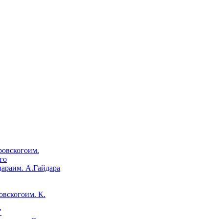
им.
го
им. А.Гайдара
им. К.
"