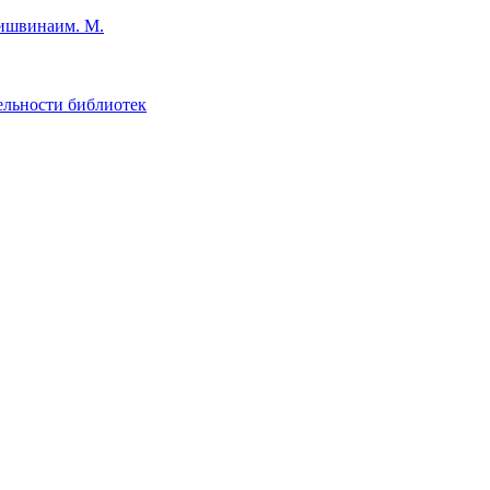
им. М.
ельности библиотек