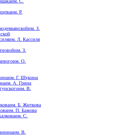
им. С.
им. Р.
им. З.
нской
им. Л. Кассиля
им. З.
им. О.
им. Г. Щукина
им. А. Грина
им. В.
им. Б. Житкова
им. П. Бажова
им. С.
им. В.