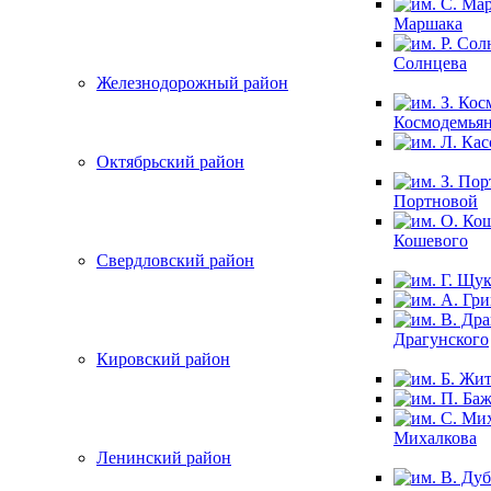
Маршака
Солнцева
Железнодорожный район
Космодемья
Октябрьский район
Портновой
Кошевого
Свердловский район
Драгунского
Кировский район
Михалкова
Ленинский район